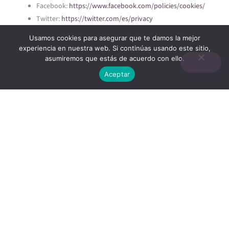
Facebook:
https://www.facebook.com/policies/cookies/
Twitter:
https://twitter.com/es/privacy
Instagram:
Usamos cookies para asegurar que te damos la mejor
https://help.instagram.com/1896641480634370?ref=ig
experiencia en nuestra web. Si continúas usando este sitio,
YouTube:
https://policies.google.com/privacy?hl=es-
asumiremos que estás de acuerdo con ello.
419&gl=mx
Aceptar
Pinterest:
https://policy.pinterest.com/es/privacy-policy
LinkedIn:
https://www.linkedin.com/legal/cookie-policy?
trk=hp-cookies
Deshabilitar, rechazar y eliminar cookies
El Usuario puede deshabilitar, rechazar y eliminar las cookies —
total o parcialmente— instaladas en su dispositivo mediante la
configuración de su navegador (entre los que se encuentran, por
ejemplo, Chrome, Firefox, Safari, Explorer). En este sentido, los
procedimientos para rechazar y eliminar las cookies pueden
diferir de un navegador de Internet a otro. En consecuencia, el
Usuario debe acudir a las instrucciones facilitadas por el propio